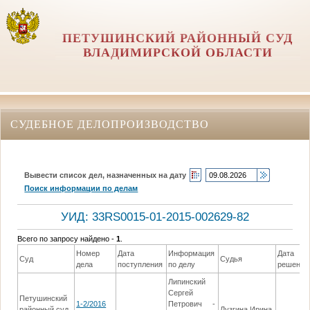
ПЕТУШИНСКИЙ РАЙОННЫЙ СУД
ВЛАДИМИРСКОЙ ОБЛАСТИ
СУДЕБНОЕ ДЕЛОПРОИЗВОДСТВО
Вывести список дел, назначенных на дату
Поиск информации по делам
УИД: 33RS0015-01-2015-002629-82
Всего по запросу найдено -
1
.
Номер
Дата
Информация
Дата
Суд
Судья
дела
поступления
по делу
решения
Липинский
Сергей
Петушинский
1-2/2016
Петрович -
районный суд
Лузгина Ирина