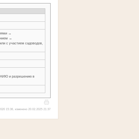
ниями →
анием →
или с участием садоводов,
ИЮ и разрешению в
020 15:36, изменено 20.02.2025 21:37