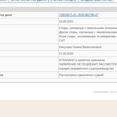
33RS0015-01-2020-002596-67
ор дела
10.09.2020
Споры, связанные с земельными отноше
Другие споры, связанные с землепользов
Иные споры , возникающие по инициативе 
СНТ
Никулова Галина Валентиновна
17.09.2020
ОТКАЗАНО в принятии заявления
ЗАЯВЛЕНИЕ НЕ ПОДЛЕЖИТ РАССМОТРЕН
порядке гражданского судопроизводства
ла
Рассмотрено единолично судьей
опубликовано 10.09.2