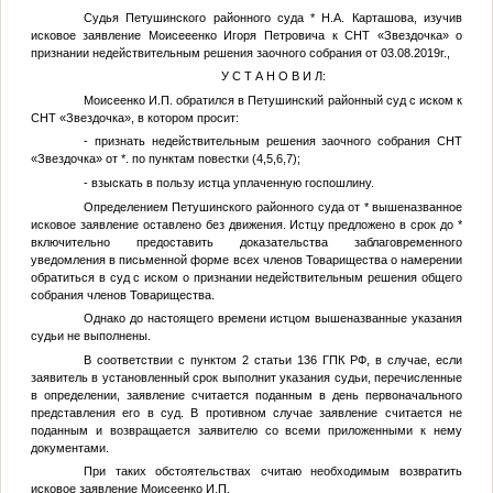
Судья Петушинского районного суда
*
Н.А. Карташова, изучив
исковое заявление Моисееенко Игоря Петровича к СНТ «Звездочка» о
признании недействительным решения заочного собрания от 03.08.2019г.,
У С Т А Н О В И Л:
Моисеенко И.П. обратился в Петушинский районный суд с иском к
СНТ «Звездочка», в котором просит:
- признать недействительным решения заочного собрания СНТ
«Звездочка» от
*
. по пунктам повестки (4,5,6,7);
- взыскать в пользу истца уплаченную госпошлину.
Определением Петушинского районного суда от
*
вышеназванное
исковое заявление оставлено без движения. Истцу предложено в срок до
*
включительно предоставить доказательства заблаговременного
уведомления в письменной форме всех членов Товарищества о намерении
обратиться в суд с иском о признании недействительным решения общего
собрания членов Товарищества.
Однако до настоящего времени истцом вышеназванные указания
судьи не выполнены.
В соответствии с пунктом 2 статьи 136 ГПК РФ, в случае, если
заявитель в установленный срок выполнит указания судьи, перечисленные
в определении, заявление считается поданным в день первоначального
представления его в суд. В противном случае заявление считается не
поданным и возвращается заявителю со всеми приложенными к нему
документами.
При таких обстоятельствах считаю необходимым возвратить
исковое заявление Моисеенко И.П.