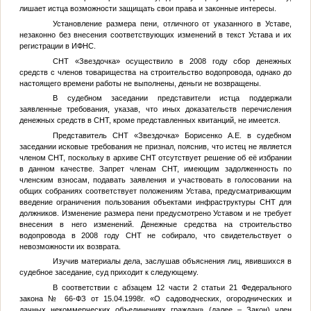
лишает истца возможности защищать свои права и законные интересы.
Установление размера пени, отличного от указанного в Уставе,
незаконно без внесения соответствующих изменений в текст Устава и их
регистрации в ИФНС.
СНТ «Звездочка» осуществило в 2008 году сбор денежных
средств с членов товарищества на строительство водопровода, однако до
настоящего времени работы не выполнены, деньги не возвращены.
В судебном заседании представители истца поддержали
заявленные требования, указав, что иных доказательств перечисления
денежных средств в СНТ, кроме представленных квитанций, не имеется.
Представитель СНТ «Звездочка» Борисенко А.Е. в судебном
заседании исковые требования не признал, пояснив, что истец не является
членом СНТ, поскольку в архиве СНТ отсутствует решение об её избрании
в данном качестве. Запрет членам СНТ, имеющим задолженность по
членским взносам, подавать заявления и участвовать в голосовании на
общих собраниях соответствует положениям Устава, предусматривающим
введение ограничения пользования объектами инфраструктуры СНТ для
должников. Изменение размера пени предусмотрено Уставом и не требует
внесения в него изменений. Денежные средства на строительство
водопровода в 2008 году СНТ не собирало, что свидетельствует о
невозможности их возврата.
Изучив материалы дела, заслушав объяснения лиц, явившихся в
судебное заседание, суд приходит к следующему.
В соответствии с абзацем 12 части 2 статьи 21 Федерального
закона № 66-ФЗ от 15.04.1998г. «О садоводческих, огороднических и
дачных некоммерческих объединениях граждан» (далее – Закон) член