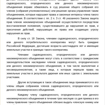
садоводческого, огороднического или дачного некоммерческого
объединения вправе обжаловать в суд решение общего собрания его
членов (собрания уполномоченных) или решение органа управления таким
объединением, которые нарушают права и законные интересы члена такого
объединения. В соответствии с пп. 2 п. 3 ст. 46 указанного Закона защита
прав членов некоммерческих объединений осуществляется посредством
восстановления положения, существовавшего до нарушения их прав, и
пресечения действий, нарушающих их права или создающих угрозу
нарушения их прав.
В силу ст. 18 Закона, членами садоводческого, огороднического
или дачного потребительского кооператива могут быть граждане
Российской Федерации, достигшие возраста шестнадцати лет и имеющие
земельные участки в границах такого кооператива.
Членами садоводческого, огороднического или дачного
некоммерческого объединения могут стать в соответствии с гражданским
законодательством наследники членов садоводческого, огороднического
или дачного некоммерческого объединения, в том числе малолетние и
несовершеннолетние, а также лица, к которым перешли права на
земельные участки в результате дарения или иных сделок с земельными
участками.
Другие вступающие в такое объединение лица принимаются в его
члены общим собранием членов садоводческого, огороднического или
дачного некоммерческого объединения.
Каждому члену садоводческого, огороднического или дачного
некоммерческого объединения в течение трех месяцев со дня приема в его
члены правление такого объединения обязано выдать членскую книжку или