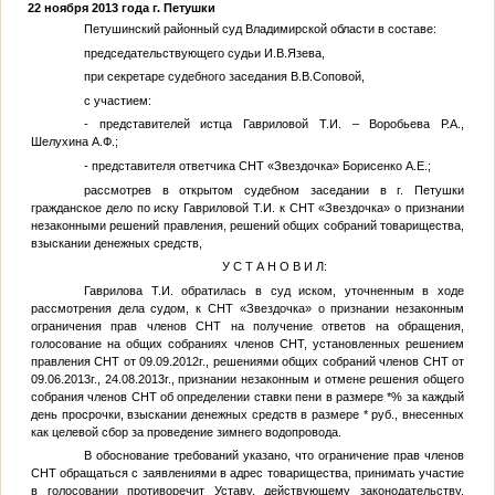
22 ноября 2013 года г. Петушки
Петушинский районный суд Владимирской области в составе:
председательствующего судьи И.В.Язева,
при секретаре судебного заседания В.В.Соповой,
с участием:
- представителей истца Гавриловой Т.И. – Воробьева Р.А.,
Шелухина А.Ф.;
- представителя ответчика СНТ «Звездочка» Борисенко А.Е.;
рассмотрев в открытом судебном заседании в г. Петушки
гражданское дело по иску Гавриловой Т.И. к СНТ «Звездочка» о признании
незаконными решений правления, решений общих собраний товарищества,
взыскании денежных средств,
У С Т А Н О В И Л:
Гаврилова Т.И. обратилась в суд иском, уточненным в ходе
рассмотрения дела судом, к СНТ «Звездочка» о признании незаконным
ограничения прав членов СНТ на получение ответов на обращения,
голосование на общих собраниях членов СНТ, установленных решением
правления СНТ от 09.09.2012г., решениями общих собраний членов СНТ от
09.06.2013г., 24.08.2013г., признании незаконным и отмене решения общего
собрания членов СНТ об определении ставки пени в размере
*
% за каждый
день просрочки, взыскании денежных средств в размере
*
руб., внесенных
как целевой сбор за проведение зимнего водопровода.
В обоснование требований указано, что ограничение прав членов
СНТ обращаться с заявлениями в адрес товарищества, принимать участие
в голосовании противоречит Уставу, действующему законодательству,