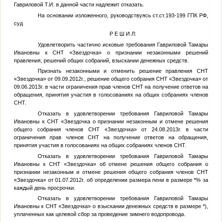
Гавриловой Т.И. в данной части надлежит отказать.
На основании изложенного, руководствуясь ст.ст.193-199 ГПК РФ,
суд
Р Е Ш И Л:
Удовлетворить частично исковые требования Гавриловой Тамары
Ивановны к СНТ «Звездочка» о признании незаконными решений
правления, решений общих собраний, взыскании денежных средств.
Признать незаконными и отменить решение правления СНТ
«Звездочка» от 09.09.2012г., решение общего собрания СНТ «Звездочка» от
09.06.2013г. в части ограничения прав членов СНТ на получение ответов на
обращения, принятия участия в голосованиях на общих собраниях членов
СНТ.
Отказать в удовлетворении требования Гавриловой Тамары
Ивановны к СНТ «Звездочка о признании незаконным и отмене решения
общего собрания членов СНТ «Звездочка» от 24.08.2013г. в части
ограничения прав членов СНТ на получение ответов на обращения,
принятия участия в голосованиях на общих собраниях членов СНТ.
Отказать в удовлетворении требования Гавриловой Тамары
Ивановны к СНТ «Звездочка» об отмене решения общего собрания о
признании незаконным и отмене решения общего собрания членов СНТ
«Звездочка» от 01.07.2012г. об определении размера пени в размере
*
% за
каждый день просрочки.
Отказать в удовлетворении требования Гавриловой Тамары
Ивановны к СНТ «Звездочка» о взыскании денежных средств в размере
*
),
уплаченных как целевой сбор за проведение зимнего водопровода.