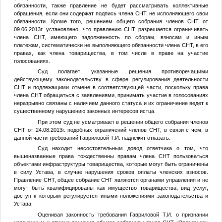
обязанности, также правление не будет рассматривать коллективные
обращения, если они содержат подпись члена СНТ, не исполняющего свои
обязанности. Кроме того, решением общего собрания членов СНТ от
09.06.2013г. установлено, что правлению СНТ разрешается ограничивать
члена СНТ, имеющего задолженность по сборам, взносам и иным
платежам, систематически не выполняющего обязанности члена СНТ, в его
правах, как члена товарищества, в том числе в праве на участие
голосованиях.
Суд полагает указанные решения противоречащими
действующему законодательству в сфере регулирования деятельности
СНТ и подлежащими отмене в соответствующей части, поскольку права
члена СНТ обращаться с заявлениями, принимать участие в голосованиях
неразрывно связаны с наличием данного статуса и их ограничение ведет к
существенному нарушению законных интересов истца.
При этом суд не усматривает в решении общего собрания членов
СНТ от 24.08.2013г. подобных ограничений членов СНТ, в связи с чем, в
данной части требований Гавриловой Т.И. надлежит отказать.
Суд находит несостоятельным довод ответчика о том, что
вышеназванные права тождественны правам члена СНТ пользоваться
объектами инфраструктуры товарищества, которые могут быть ограничены
в силу Устава, в случае нарушения сроков оплаты членских взносов.
Правление СНТ, общее собрание СНТ являются органами управления и не
могут быть квалифицированы как имущество товарищества, вид услуг,
доступ к которым регулируется иными положениями законодательства и
Устава.
Оценивая законность требования Гавриловой Т.И. о признании