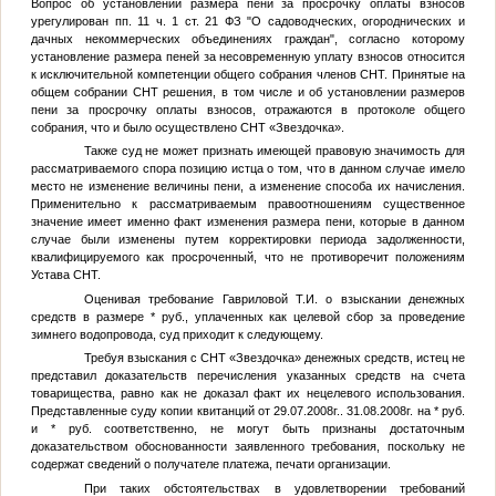
Вопрос об установлении размера пени за просрочку оплаты взносов
урегулирован пп. 11 ч. 1 ст. 21 ФЗ "О садоводческих, огороднических и
дачных некоммерческих объединениях граждан", согласно которому
установление размера пеней за несовременную уплату взносов относится
к исключительной компетенции общего собрания членов СНТ. Принятые на
общем собрании СНТ решения, в том числе и об установлении размеров
пени за просрочку оплаты взносов, отражаются в протоколе общего
собрания, что и было осуществлено СНТ «Звездочка».
Также суд не может признать имеющей правовую значимость для
рассматриваемого спора позицию истца о том, что в данном случае имело
место не изменение величины пени, а изменение способа их начисления.
Применительно к рассматриваемым правоотношениям существенное
значение имеет именно факт изменения размера пени, которые в данном
случае были изменены путем корректировки периода задолженности,
квалифицируемого как просроченный, что не противоречит положениям
Устава СНТ.
Оценивая требование Гавриловой Т.И. о взыскании денежных
средств в размере
*
руб., уплаченных как целевой сбор за проведение
зимнего водопровода, суд приходит к следующему.
Требуя взыскания с СНТ «Звездочка» денежных средств, истец не
представил доказательств перечисления указанных средств на счета
товарищества, равно как не доказал факт их нецелевого использования.
Представленные суду копии квитанций от 29.07.2008г.. 31.08.2008г. на
*
руб.
и
*
руб. соответственно, не могут быть признаны достаточным
доказательством обоснованности заявленного требования, поскольку не
содержат сведений о получателе платежа, печати организации.
При таких обстоятельствах в удовлетворении требований