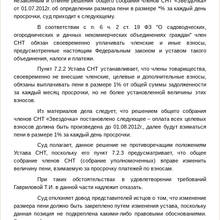
незаконным и отмене решения общего собрания членов СНТ «Звездочка»
от 01.07.2012г. об определении размера пени в размере
*
% за каждый день
просрочки, суд приходит к следующему.
В соответствии с п. 6 ч. 2 ст. 19 ФЗ "О садоводческих,
огороднических и дачных некоммерческих объединениях граждан" член
СНТ обязан своевременно уплачивать членские и иные взносы,
предусмотренные настоящим Федеральным законом и уставом такого
объединения, налоги и платежи.
Пункт 7.2.2 Устава СНТ устанавливает, что члены товарищества,
своевременно не внесшие членские, целевые и дополнительные взносы,
обязаны выплачивать пени в размере 1% от общей суммы задолженности
за каждый месяц просрочки, но не более установленной величины этих
взносов.
Из материалов дела следует, что решением общего собрания
членов СНТ «Звездочка» постановлено следующее – оплата всех целевых
взносов должна быть произведена до 01.08.2012г., далее будут взиматься
пени в размере 1% за каждый день просрочки.
Суд полагает, данное решение не противоречащим положениям
Устава СНТ, поскольку его пункт 7.2.3 предусматривает, что общее
собрание членов СНТ (собрание уполномоченных) вправе изменить
величину пени, взимаемую за просрочку платежей по взносам.
При таких обстоятельствах в удовлетворении требований
Гавриловой Т.И. в данной части надлежит отказать.
Суд отклоняет довод представителей истцов о том, что изменение
размера пени должно быть закреплено путем изменения устава, поскольку
данная позиция не подкреплена какими-либо правовыми обоснованиями.